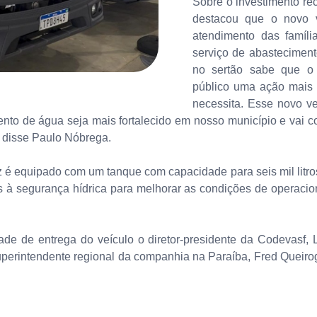
Sobre o investimento re
destacou que o novo v
atendimento das famíl
serviço de abasteciment
no sertão sabe que o 
público uma ação mais 
necessita. Esse novo v
ento de água seja mais fortalecido em nosso município e vai 
, disse Paulo Nóbrega.
equipado com um tanque com capacidade para seis mil litros d
s à segurança hídrica para melhorar as condições de operacion
e de entrega do veículo o diretor-presidente da Codevasf, L
perintendente regional da companhia na Paraíba, Fred Queirog