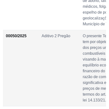
de abono, falta
médicos, folgas,
espelho de pon
geolocalizaçõe
Município de V
00050/2025
Aditivo 2 Pregão
O presente Ter
tem por objeto
dos preços uni
combustíveis c
visando à man
equilíbrio eco
financeiro do c
razão de comp
significativa e
preços de mer
termos do art. 
lei 14.133/21.