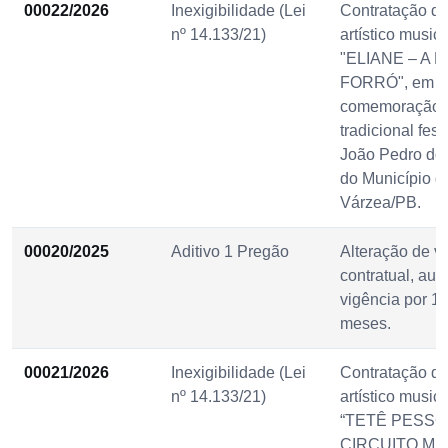
00022/2026
Inexigibilidade (Lei
Contratação d
nº 14.133/21)
artístico musica
"ELIANE – A 
FORRÓ", em
comemoração 
tradicional fes
João Pedro do
do Município d
Várzea/PB.
00020/2025
Aditivo 1 Pregão
Alteração de v
contratual, au
vigência por 12
meses.
00021/2026
Inexigibilidade (Lei
Contratação d
nº 14.133/21)
artístico music
“TETÊ PESSO
CIRCUITO MU