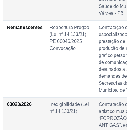
Saúde do Muni
Várzea - PB.
Remanescentes
Reabertura Pregão
Contratação d
(Lei nº 14.133/21)
especializada 
PE 00046/2025
prestação de s
Convocação
produção de ma
gráfico person
de comunicação
destinados a a
demandas de t
Secretarias da 
Municipal de V
00023/2026
Inexigibilidade (Lei
Contratação d
nº 14.133/21)
artístico music
“FORROZÃO 
ANTIGAS”, em