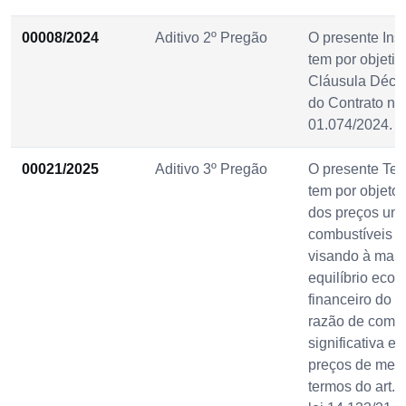
00008/2024
Aditivo 2º Pregão
O presente Ins
tem por objetivo
Cláusula Déci
do Contrato nº
01.074/2024.
00021/2025
Aditivo 3º Pregão
O presente Ter
tem por objeto
dos preços uni
combustíveis c
visando à man
equilíbrio eco
financeiro do c
razão de comp
significativa e
preços de mer
termos do art. 