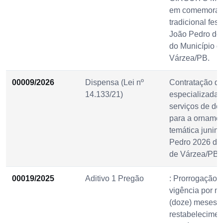
em comemoraç
tradicional fes
João Pedro do
do Município d
Várzea/PB.
00009/2026
Dispensa (Lei nº
Contratação d
14.133/21)
especializada
serviços de de
para a orname
temática junin
Pedro 2026 do
de Várzea/PB.
00019/2025
Aditivo 1 Pregão
: Prorrogação 
vigência por m
(doze) meses 
restabelecimen