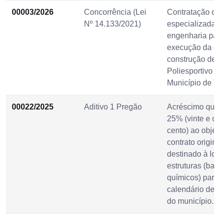
00003/2026
Concorrência (Lei
Contratação d
Nº 14.133/2021)
especializada 
engenharia pa
execução da o
construção de 
Poliesportivo n
Município de V
00022/2025
Aditivo 1 Pregão
Acréscimo quan
25% (vinte e ci
cento) ao objet
contrato origina
destinado à lo
estruturas (ban
químicos) para
calendário de f
do município.