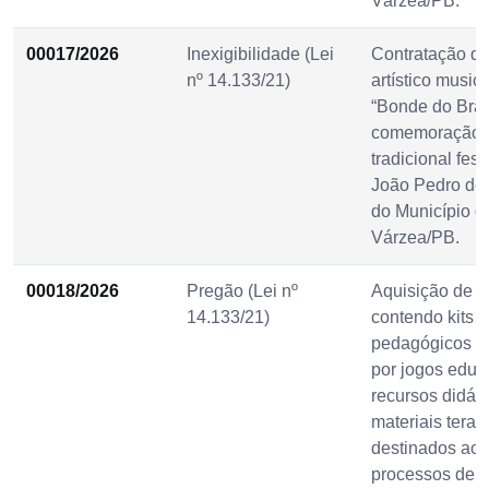
Várzea/PB.
00017/2026
Inexigibilidade (Lei
Contratação d
nº 14.133/21)
artístico music
“Bonde do Bras
comemoração 
tradicional fes
João Pedro do
do Município d
Várzea/PB.
00018/2026
Pregão (Lei nº
Aquisição de 
14.133/21)
contendo kits
pedagógicos c
por jogos educa
recursos didáti
materiais terap
destinados ao 
processos de