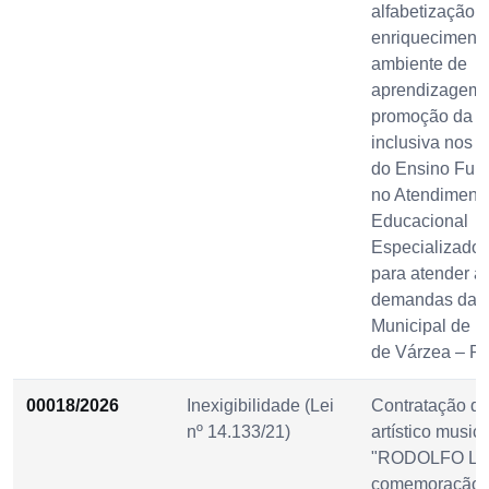
alfabetização,
enriqueciment
ambiente de
aprendizagem 
promoção da 
inclusiva nos a
do Ensino Fun
no Atendiment
Educacional
Especializado 
para atender à
demandas da S
Municipal de 
de Várzea – P
00018/2026
Inexigibilidade (Lei
Contratação d
nº 14.133/21)
artístico musica
"RODOLFO LO
comemoração 