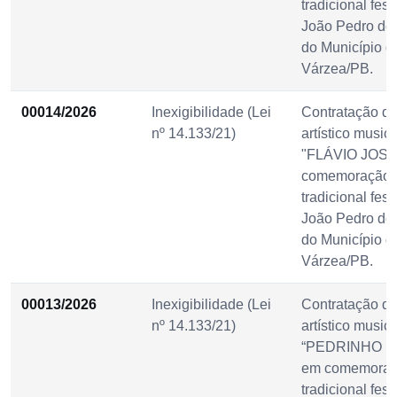
tradicional fes
João Pedro do
do Município d
Várzea/PB.
00014/2026
Inexigibilidade (Lei
Contratação d
nº 14.133/21)
artístico musica
"FLÁVIO JOSÉ
comemoração 
tradicional fes
João Pedro do
do Município d
Várzea/PB.
00013/2026
Inexigibilidade (Lei
Contratação d
nº 14.133/21)
artístico musica
“PEDRINHO P
em comemoraç
tradicional fes