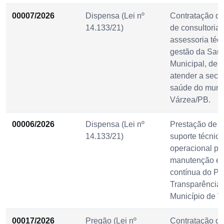
00007/2026
Dispensa (Lei nº
Contratação do
14.133/21)
de consultoria 
assessoria téc
gestão da Saú
Municipal, des
atender a secre
saúde do munic
Várzea/PB.
00006/2026
Dispensa (Lei nº
Prestação de s
14.133/21)
suporte técnico
operacional pa
manutenção e 
contínua do Por
Transparência
Município de V
00017/2026
Pregão (Lei nº
Contratação de