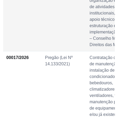
organização e
de atividades
institucionais
apoio técnico n
estruturação e
implementaçã
– Conselho Mun
Direitos das M
00017/2026
Pregão (Lei Nº
Contratação de
14.133/2021)
de manutenção
instalação de a
condicionado,
bebedouros,
climatizadores,
ventiladores, v
manutenção pr
de equipament
e/ou já existen