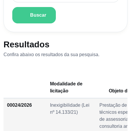
Buscar
Resultados
Confira abaixo os resultados da sua pesquisa.
Modalidade de
licitação
Objeto da 
00024/2026
Inexigibilidade (Lei
Prestação de s
nº 14.133/21)
técnicos espec
de assessoria 
consultoria am