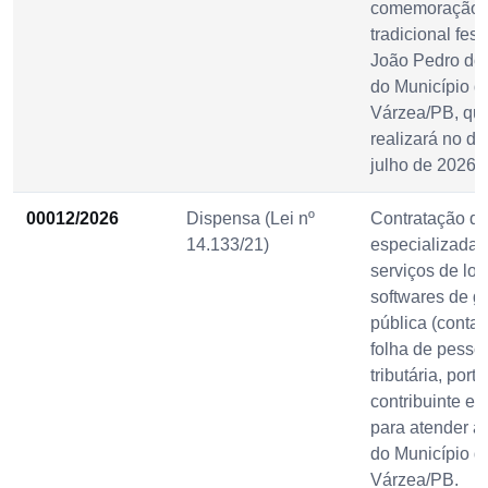
comemoração 
tradicional fes
João Pedro do
do Município d
Várzea/PB, qu
realizará no di
julho de 2026.
00012/2026
Dispensa (Lei nº
Contratação d
14.133/21)
especializada
serviços de lo
softwares de g
pública (contab
folha de pesso
tributária, porta
contribuinte e 
para atender 
do Município d
Várzea/PB.