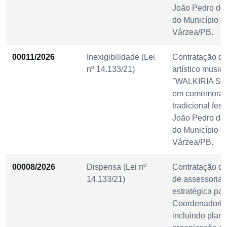
João Pedro do
do Município d
Várzea/PB.
00011/2026
Inexigibilidade (Lei
Contratação d
nº 14.133/21)
artístico musica
"WALKIRIA SA
em comemoraç
tradicional fes
João Pedro do
do Município d
Várzea/PB.
00008/2026
Dispensa (Lei nº
Contratação de
14.133/21)
de assessoria 
estratégica par
Coordenadoria 
incluindo plan