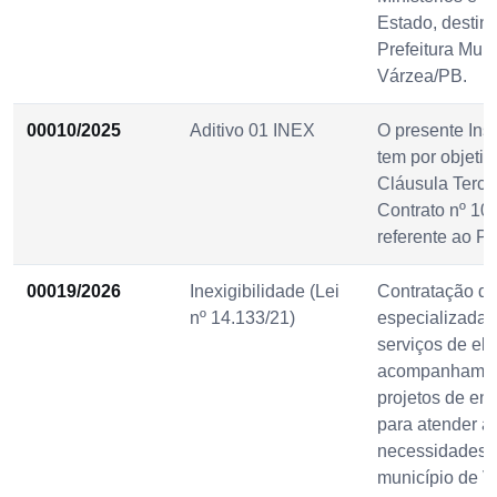
Estado, destin
Prefeitura Muni
Várzea/PB.
00010/2025
Aditivo 01 INEX
O presente Ins
tem por objetivo
Cláusula Terce
Contrato nº 10
referente ao Pr
00019/2026
Inexigibilidade (Lei
Contratação d
nº 14.133/21)
especializada 
serviços de el
acompanhamen
projetos de en
para atender a
necessidades 
município de V