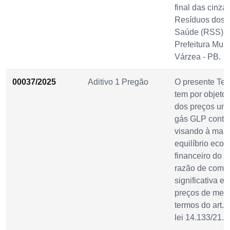
final das cinza
Resíduos dos 
Saúde (RSS) 
Prefeitura Muni
Várzea - PB.
00037/2025
Aditivo 1 Pregão
O presente Ter
tem por objeto
dos preços unit
gás GLP contra
visando à man
equilíbrio eco
financeiro do c
razão de comp
significativa e
preços de mer
termos do art. 
lei 14.133/21.