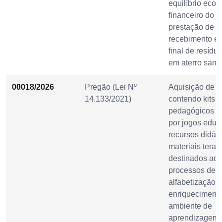
equilíbrio eco
financeiro do c
prestação de s
recebimento e 
final de resídu
em aterro sanit
00018/2026
Pregão (Lei Nº
Aquisição de 
14.133/2021)
contendo kits
pedagógicos c
por jogos educa
recursos didáti
materiais terap
destinados ao 
processos de
alfabetização,
enriqueciment
ambiente de
aprendizagem 