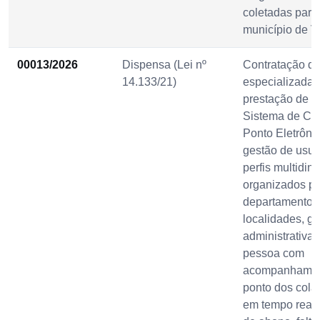
coletadas para
município de V
00013/2026
Dispensa (Lei nº
Contratação d
14.133/21)
especializada 
prestação de s
Sistema de Con
Ponto Eletrôni
gestão de usuá
perfis multidin
organizados po
departamentos,
localidades, g
administrativa
pessoa com
acompanhamen
ponto dos cola
em tempo real 