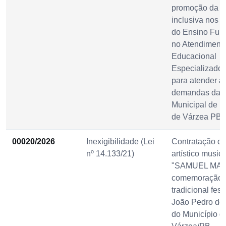
promoção da 
inclusiva nos a
do Ensino Fun
no Atendiment
Educacional
Especializado 
para atender à
demandas da S
Municipal de 
de Várzea PB.
00020/2026
Inexigibilidade (Lei
Contratação d
nº 14.133/21)
artístico musica
"SAMUEL MAR
comemoração 
tradicional fes
João Pedro do
do Município d