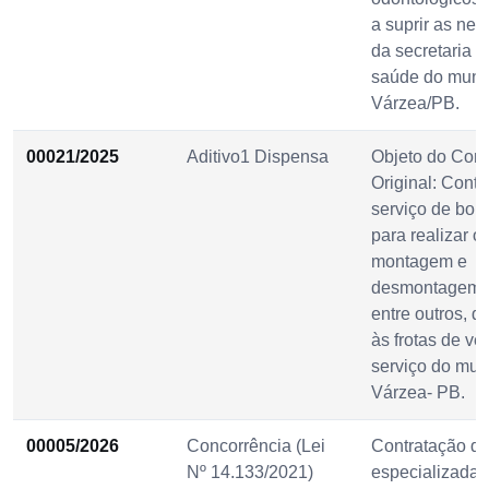
a suprir as ne
da secretaria m
saúde do munic
Várzea/PB.
00021/2025
Aditivo1 Dispensa
Objeto do Cont
Original: Cont
serviço de borr
para realizar o
montagem e
desmontagem 
entre outros, d
às frotas de ve
serviço do mun
Várzea- PB.
00005/2026
Concorrência (Lei
Contratação d
Nº 14.133/2021)
especializada 