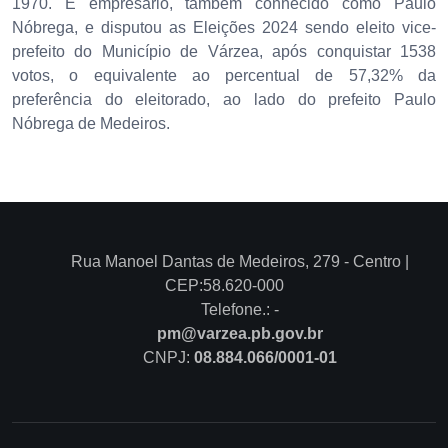
1970. É empresário, também conhecido como Paulo
Nóbrega, e disputou as Eleições 2024 sendo eleito vice-
prefeito do Município de Várzea, após conquistar 1538
votos, o equivalente ao percentual de 57,32% da
preferência do eleitorado, ao lado do prefeito Paulo
Nóbrega de Medeiros.
Rua Manoel Dantas de Medeiros, 279 - Centro |
CEP:58.620-000
Telefone.: -
pm@varzea.pb.gov.br
CNPJ:
08.884.066/0001-01