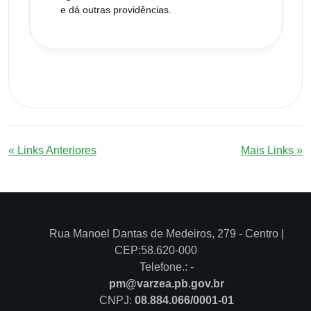
e dá outras providências.
« Links Anteriores
Mais Links »
Rua Manoel Dantas de Medeiros, 279 - Centro |
CEP:58.620-000
Telefone.: -
pm@varzea.pb.gov.br
CNPJ:
08.884.066/0001-01